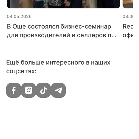
04.05.2026
08.06.
В Оше состоялся бизнес-семинар
Red 
для производителей и селлеров по
офиц
вопросам официальной работы с
межд
рынком РФ
Toge
Ещё больше интересного в наших
соцсетях: