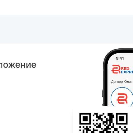
стандартную коробку 40*40*60см.
ложение