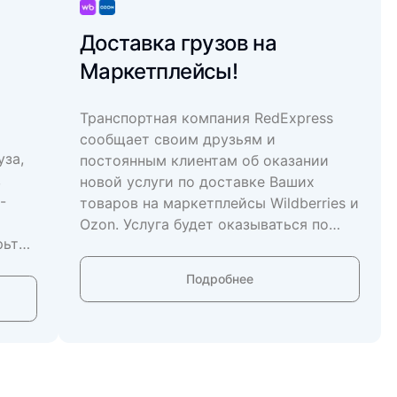
Доставка грузов на
Маркетплейсы!
Транспортная компания RedExpress
сообщает своим друзьям и
уза,
постоянным клиентам об оказании
,
новой услуги по доставке Ваших
-
товаров на маркетплейсы Wildberries и
Ozon. Услуга будет оказываться по
рьте
отдельной заявке наших клиентов.
Стоимость будет составлять от 50
Подробнее
рублей за килограмм с наших складов
в Российской Федерации. Если Вам
необходимо доставить с городов
Кыргызской Республики до складов
маркетплейсов то стоимость
начинается от 1650 рублей за