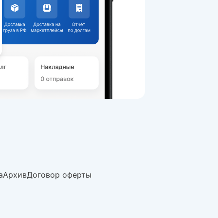
а
Архив
Договор оферты