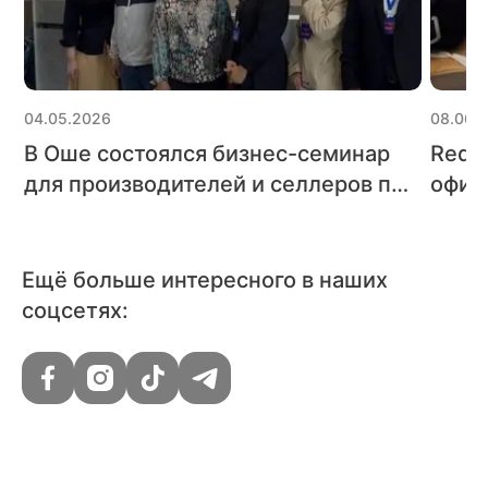
04.05.2026
08.06.
В Оше состоялся бизнес-семинар
Red 
для производителей и селлеров по
офиц
вопросам официальной работы с
межд
рынком РФ
Toge
Ещё больше интересного в наших
соцсетях: