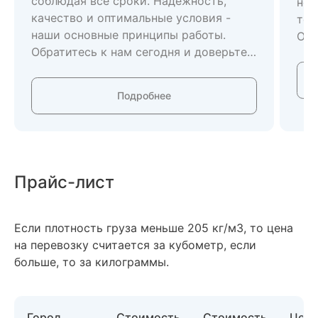
соблюдая все сроки. Надежность,
нов
качество и оптимальные условия -
тов
наши основные принципы работы.
Ozon. Услуга будет 
Обратитесь к нам сегодня и доверьте
отд
перевозку вашего груза из
Сто
Кыргызстана в Россию
рубле
Подробнее
профессионалам!
в Ро
нео
Кыр
мар
нач
Прайс-лист
ста
Если плотность груза меньше 205 кг/м3, то цена
на перевозку считается за кубометр, если
больше, то за килограммы.
Город
Стоимость
Стоимость
Цена