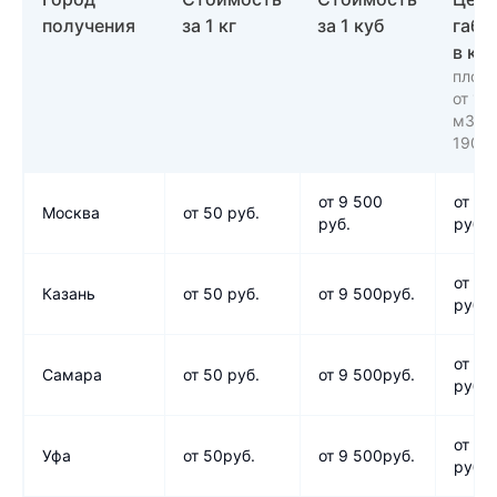
получения
за 1 кг
за 1 куб
габа
в кг
плотн
от 13
м3 -
190кг
от 9 500
от 80
Москва
от 50 руб.
руб.
руб.
от 80
Казань
от 50 руб.
от 9 500руб.
руб.
от 80
Самара
от 50 руб.
от 9 500руб.
руб.
от 80
Уфа
от 50руб.
от 9 500руб.
руб.