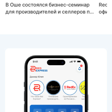
В Оше состоялся бизнес-семинар
Red 
для производителей и селлеров по
офиц
вопросам официальной работы с
межд
рынком РФ
Toge